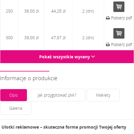
250
36,00 zł
44,28 zł
2 (dni)
Pobierz pdf
300
39,00 zł
47,97 zł
2 (dni)
Pobierz pdf
Pokaż wszystkie wyceny
↓
Informacje o produkcie
Opis
Jak przygotować plik?
Makiety
Galeria
Ulotki reklamowe – skuteczna forma promocji Twojej oferty