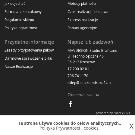
Jak dojechać
Metody płatności
Formularz kontaktowy
Czas realizacji i dostawa
Regulamin sklepu
Express realizacje
Polityka prywatności
Rabaty agencyjne
Przydatne informacje
Napisz lub zadzwoń
Zasady przygotowania plików
MAVDESIGN Studio Graficzne
ul. Technologiczna 46
Darmowe sprawdzenie pliku
35-213 Rzeszów
Nasze Realizacje
17 200 02 01
796 741 170
sklep@centrumdruku24.pl
Obserwuj nas na:
powered by iwarePRINT
Ta strona używa cookies do celów analitycznych..
X
Polityka Prywatności i cookies.