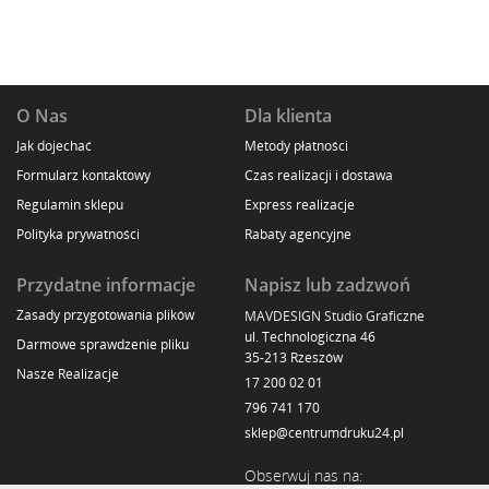
O Nas
Dla klienta
Jak dojechać
Metody płatności
Formularz kontaktowy
Czas realizacji i dostawa
Regulamin sklepu
Express realizacje
Polityka prywatności
Rabaty agencyjne
Przydatne informacje
Napisz lub zadzwoń
Zasady przygotowania plików
MAVDESIGN Studio Graficzne
ul. Technologiczna 46
Darmowe sprawdzenie pliku
35-213 Rzeszów
Nasze Realizacje
17 200 02 01
796 741 170
sklep@centrumdruku24.pl
Obserwuj nas na: