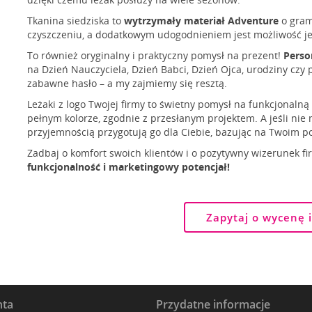
Tkanina siedziska to
wytrzymały materiał Adventure
o gram
czyszczeniu, a dodatkowym udogodnieniem jest możliwość j
To również oryginalny i praktyczny pomysł na prezent!
Perso
na Dzień Nauczyciela, Dzień Babci, Dzień Ojca, urodziny czy 
zabawne hasło – a my zajmiemy się resztą.
Leżaki z logo Twojej firmy to świetny pomysł na funkcjonaln
pełnym kolorze, zgodnie z przesłanym projektem. A jeśli nie 
przyjemnością przygotują go dla Ciebie, bazując na Twoim po
Zadbaj o komfort swoich klientów i o pozytywny wizerunek fir
funkcjonalność i marketingowy potencjał!
Zapytaj o wycenę 
nta
Przydatne informacje