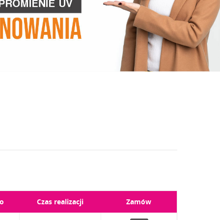
o
Czas realizacji
Zamów