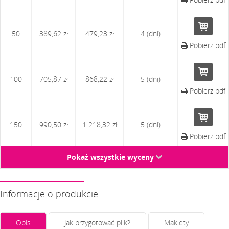
50
389,62 zł
479,23 zł
4 (dni)
Pobierz pdf
100
705,87 zł
868,22 zł
5 (dni)
Pobierz pdf
150
990,50 zł
1 218,32 zł
5 (dni)
Pobierz pdf
Pokaż wszystkie wyceny
↓
Informacje o produkcie
Opis
Jak przygotować plik?
Makiety