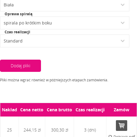
Oprawa spiralą
Czas realizacji
Dodaj pliki
Pliki można wgrać również w późniejszych etapach zamówienia.
Nakład
Cena netto
Cena brutto
Czas realizacji
Zamów
25
244,15 zł
300,30 zł
3 (dni)
Pobierz pdf