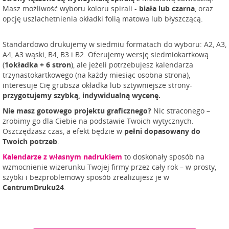
Masz możliwość wyboru koloru spirali -
biała lub czarna
, oraz
opcję uszlachetnienia okładki folią matowa lub błyszczącą.
Standardowo drukujemy w siedmiu formatach do wyboru: A2, A3,
A4, A3 wąski, B4, B3 i B2. Oferujemy wersję siedmiokartkową
(
1okładka + 6 stron
), ale jeżeli potrzebujesz kalendarza
trzynastokartkowego (na każdy miesiąc osobna strona),
interesuje Cię grubsza okładka lub sztywniejsze strony-
p
rzygotujemy szybką, indywidualną wycenę.
Nie masz gotowego projektu graficznego?
Nic straconego –
zrobimy go dla Ciebie na podstawie Twoich wytycznych.
Oszczędzasz czas, a efekt będzie w
pełni dopasowany do
Twoich potrzeb
.
Kalendarze z własnym nadrukiem
to doskonały sposób na
wzmocnienie wizerunku Twojej firmy przez cały rok – w prosty,
szybki i bezproblemowy sposób zrealizujesz je w
CentrumDruku24
.