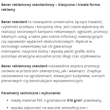
Baner reklamowy standard
owy
– klasyczna i trwała forma
reklamy
Baner standard
to rozwiązanie uniwersalne, łączące trwałość,
czytelność przekazu i korzystną cenę. Jest często wybierany do
realizacji sezonowych kampanii reklamowych, ogłoszeń, promocji
lokalnych usług, a także jako nośnik informacji inwestycyjnych
czy zapowiedzi wydarzeń okolicznościowych. Wydruk w
technologii solwentowej lub UV gwarantuje
intensywne, nasycone kolory i wysoką jakość grafiki, która
pozostaje atrakcyjna wizualnie przez długi czas użytkowania.
Baner reklamowy standard
niezawodnie wspiera promocję
zarówno w przestrzeni zewnętrznej, jak i wewnątrz. Znajduje
zastosowanie na ogrodzeniach, elewacjach budynków, scenach
plenerowych czy konstrukcjach wystawienniczych.
Parametry techniczne i wykonanie:
trwały materiał PVC o gramaturze
510 g/m²
, powlekany,
wysoka odporność na warunki atmosferyczne i