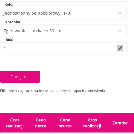
Kolor
Obróbka
Ilość
Dodaj pliki
Pliki można wgrać również w późniejszych etapach zamówienia.
Czas
Cena
Cena
Czas
Zamów
realizacji
netto
brutto
realizacji