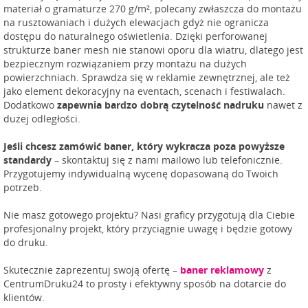
materiał o gramaturze 270 g/m², polecany zwłaszcza do montażu
na rusztowaniach i dużych elewacjach gdyż nie ogranicza
dostępu do naturalnego oświetlenia. Dzięki perforowanej
strukturze baner mesh nie stanowi oporu dla wiatru, dlatego jest
bezpiecznym rozwiązaniem przy montażu na dużych
powierzchniach. Sprawdza się w reklamie zewnętrznej, ale też
jako element dekoracyjny na eventach, scenach i festiwalach.
Dodatkowo
zapewnia bardzo dobrą czytelność nadruku
nawet z
dużej odległości.
Jeśli chcesz zamówić baner, który wykracza poza powyższe
standardy
– skontaktuj się z nami mailowo lub telefonicznie.
Przygotujemy indywidualną wycenę dopasowaną do Twoich
potrzeb.
Nie masz gotowego projektu? Nasi graficy przygotują dla Ciebie
profesjonalny projekt, który przyciągnie uwagę i będzie gotowy
do druku.
Skutecznie zaprezentuj swoją ofertę –
baner reklamowy
z
CentrumDruku24 to prosty i efektywny sposób na dotarcie do
klientów.