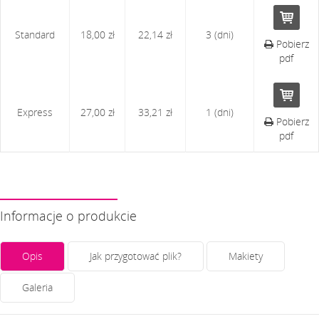
Standard
18,00 zł
22,14 zł
3 (dni)
Pobierz
pdf
Express
27,00 zł
33,21 zł
1 (dni)
Pobierz
pdf
Informacje o produkcie
Opis
Jak przygotować plik?
Makiety
Galeria